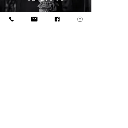
pokud máte jakýkoliv dotaz k
jednotlivým produktům nebo zájem
o osobní setkání v ateliéru