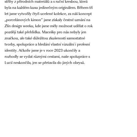
střihy z přírodních materiálů a s ruční kresbou, která
byla na každém kusu jedinečným originálem. Během tří
let jsme vytvořily čtyři ucelené kolekce, za náš koncept
„porcelánových kimon“ jsme získaly čestné uznání na
Zlín design weeku, kde jsme měly možnost udělat o rok
později také přehlídku. Macešky pro nás nebyly jen
značkou, ale také důležitou zkušeností samostatné
tvorby, spolupráce a hledání vlastní vizuální i profesní
identity. Ačkoliv jsme je v roce 2023 ukončily a
rozhodly se vydat různými cestami, naše spolupráce s
Lucií neskončila, jen se přetavila do jiných obrysů.